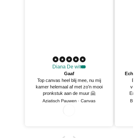
Diana De wit
Gaaf
Top canvas heel blij mee, nu mij
Ec
kamer helemaal af met zo’n mooi
ver
pronkstuk aan de muur 🤗
En 
Netje
Aziatisch Pauwen · Canvas
Blo
8/
0
2
0
5/
2
6
wan
0