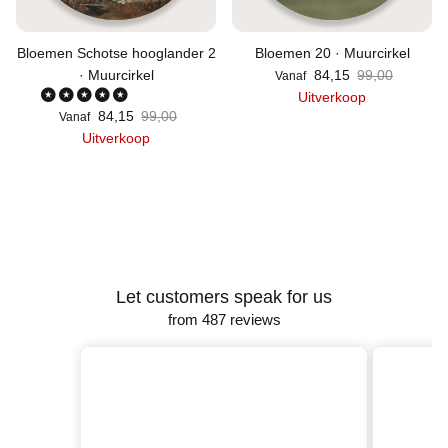
Bloemen Schotse hooglander 2
Bloemen 20 · Muurcirkel
Verkoopprijs
Reguliere prijs
· Muurcirkel
84,15
99,00
Vanaf
Uitverkoop
Verkoopprijs
Reguliere prijs
84,15
99,00
Vanaf
Uitverkoop
Let customers speak for us
from 487 reviews