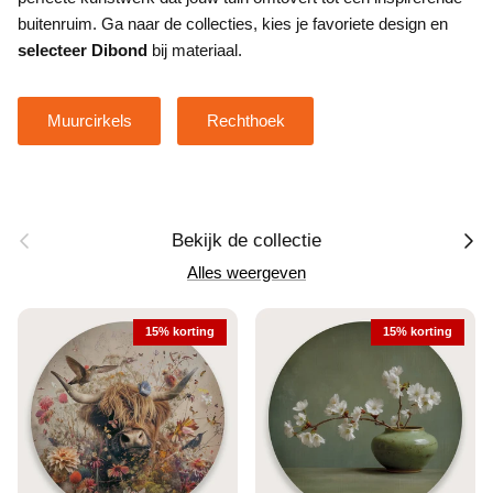
buitenruim. Ga naar de collecties, kies je favoriete design en
selecteer Dibond
bij materiaal.
Muurcirkels
Rechthoek
Vorige
Volge
Bekijk de collectie
Alles weergeven
15% korting
15% korting