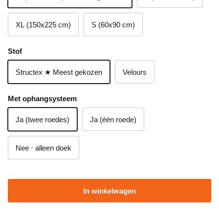
XL (150x225 cm)
S (60x90 cm)
Stof
Structex ★ Meest gekozen
Velours
Met ophangsysteem
Ja (twee roedes)
Ja (één roede)
Nee · alleen doek
In winkelwagen