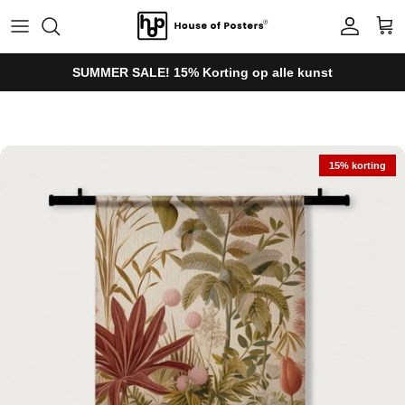
Ga naar inhoud
Account
Win
SUMMER SALE! 15% Korting op alle kunst
Ga direct naar productinformatie
15% korting