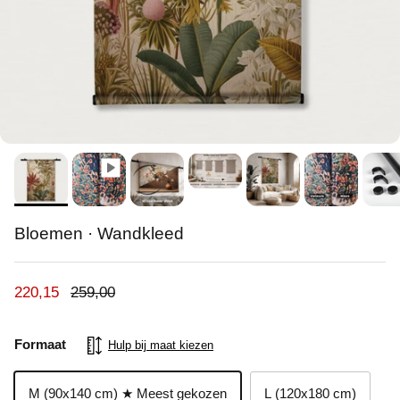
Bloemen · Wandkleed
Verkoopprijs
Reguliere prijs
220,15
259,00
Formaat
Hulp bij maat kiezen
M (90x140 cm) ★ Meest gekozen
L (120x180 cm)