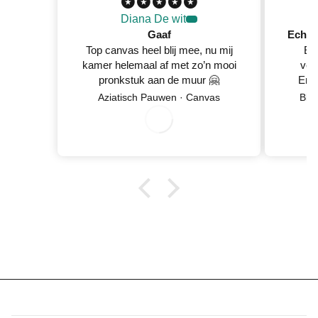
Diana De wit
Gaaf
Top canvas heel blij mee, nu mij
Ec
kamer helemaal af met zo’n mooi
ver
pronkstuk aan de muur 🤗
En 
Netje
Aziatisch Pauwen · Canvas
Blo
0
8
/
0
/
2
0
2
6
wan
5