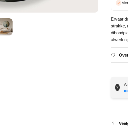
Met
Ervaar d
strakke,
dibondpl
afwerkin
Over
An
?
c
Veel