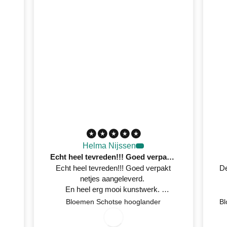
Helma Nijssen
Echt heel tevreden!!! Goed verpakt netjes aangeleverd
Echt heel tevreden!!! Goed verpakt
De
netjes aangeleverd.
En heel erg mooi kunstwerk.
Netjes op tijd een mail gestuurd
Bloemen Schotse hooglander
wanneer het geleverd werd.
7/30/2026
0