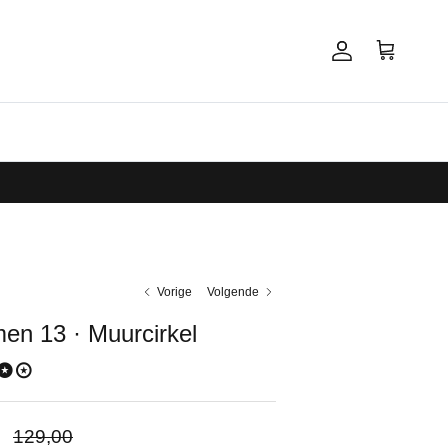
Account
Winkelwagen
Vorige
Volgende
en 13 · Muurcirkel
pprijs
Reguliere prijs
5
129,00