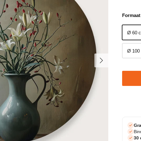
Formaat
Ø 60 
Ø 100
Volgende
Gra
Bi
30 