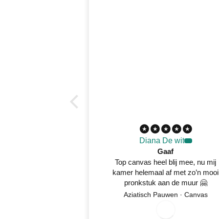
Diana De wit
Gaaf
Top canvas heel blij mee, nu mij
kamer helemaal af met zo’n mooi
pronkstuk aan de muur 🤗
Aziatisch Pauwen · Canvas
8/05/2026
0