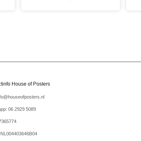
tinfo House of Posters
nfo@houseofposters.nl
pp: 06 2929 5089
7365774
: NL004403646B04