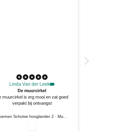
Linda Van der Leek
Desirée 
De muurcirkel
 muurcirkel is erg mooi en zat goed
Prachtig wandkleed
verpakt bij ontvangst
oplossing na kla
serv
Bloemen Schotse hooglander 2 · Muurcirkel
Ijsvogel 5 
7/28/2026
7/2
0
0