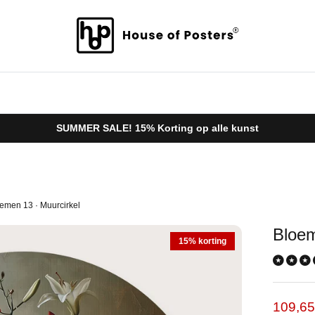
SUMMER SALE! 15% Korting op alle kunst
emen 13 · Muurcirkel
Bloem
15% korting
Verkoo
109,6