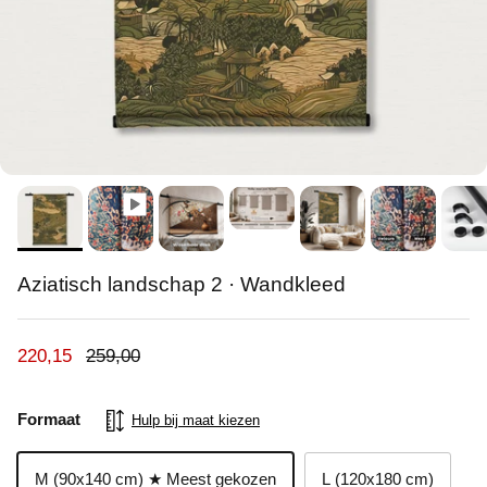
Aziatisch landschap 2 · Wandkleed
Verkoopprijs
Reguliere prijs
220,15
259,00
Formaat
Hulp bij maat kiezen
M (90x140 cm) ★ Meest gekozen
L (120x180 cm)