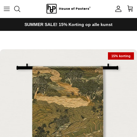
Ga naar inhoud
Account
Win
SUMMER SALE! 15% Korting op alle kunst
Ga direct naar productinformatie
15% korting