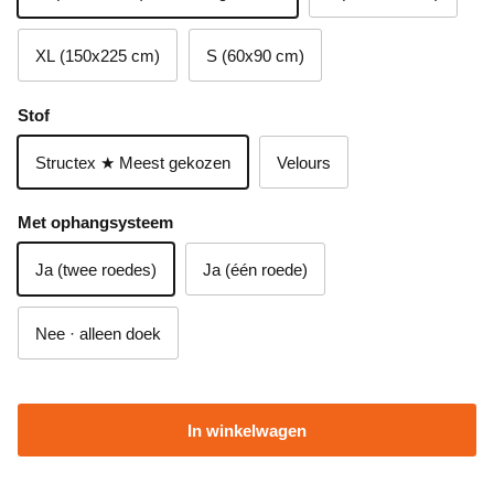
XL (150x225 cm)
S (60x90 cm)
Stof
Structex ★ Meest gekozen
Velours
Met ophangsysteem
Ja (twee roedes)
Ja (één roede)
Nee · alleen doek
In winkelwagen