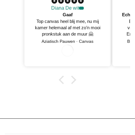
Diana De wit
Gaaf
Top canvas heel blij mee, nu mij
Ec
kamer helemaal af met zo’n mooi
ver
pronkstuk aan de muur 🤗
En 
Netje
8
/
5
2
0
2
Aziatisch Pauwen · Canvas
Blo
wan
0
/
6
0