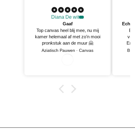
Diana De wit
Gaaf
Top canvas heel blij mee, nu mij
Ec
kamer helemaal af met zo’n mooi
ver
pronkstuk aan de muur 🤗
En 
Netje
Aziatisch Pauwen · Canvas
Blo
8
/
5
2
0
2
wan
0
/
6
0