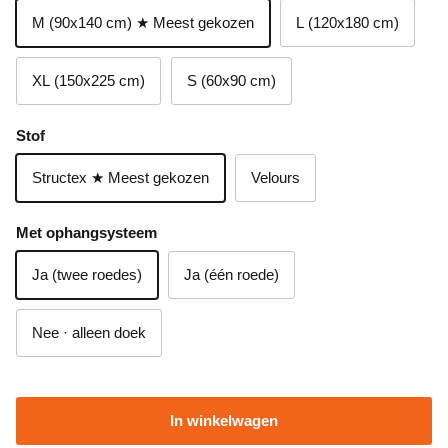
M (90x140 cm) ★ Meest gekozen
L (120x180 cm)
XL (150x225 cm)
S (60x90 cm)
Stof
Structex ★ Meest gekozen
Velours
Met ophangsysteem
Ja (twee roedes)
Ja (één roede)
Nee · alleen doek
In winkelwagen