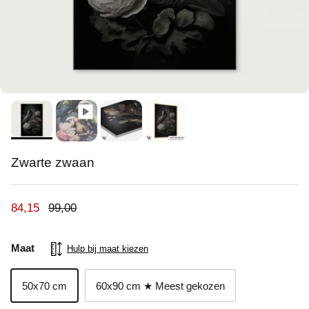
Zwarte zwaan
Verkoopprijs
Reguliere prijs
84,15
99,00
Maat
Hulp bij maat kiezen
50x70 cm
60x90 cm ★ Meest gekozen