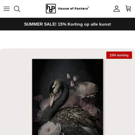
Ga naar inhoud
Account
Win
SUMMER SALE! 15% Korting op alle kunst
Ga direct naar productinformatie
15% korting