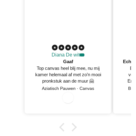
Diana De wit
Gaaf
Top canvas heel blij mee, nu mij
Ec
kamer helemaal af met zo’n mooi
ver
pronkstuk aan de muur 🤗
En 
Netje
Aziatisch Pauwen · Canvas
Blo
0
8
/
0
/
2
0
2
6
wan
5