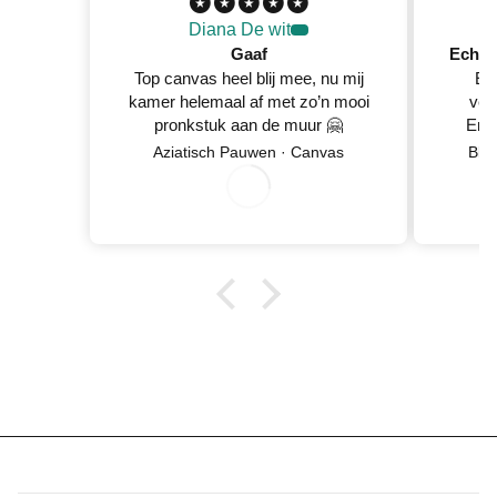
Diana De wit
Gaaf
Top canvas heel blij mee, nu mij
Ec
kamer helemaal af met zo’n mooi
ver
pronkstuk aan de muur 🤗
En 
Netje
8
/
5
2
0
2
Aziatisch Pauwen · Canvas
Blo
0
/
6
wan
0