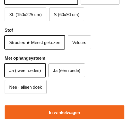
XL (150x225 cm)
S (60x90 cm)
Stof
Structex ★ Meest gekozen
Velours
Met ophangsysteem
Ja (twee roedes)
Ja (één roede)
Nee · alleen doek
In winkelwagen