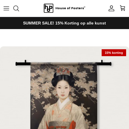
Ga naar inhoud
Account
Win
SUMMER SALE! 15% Korting op alle kunst
Ga direct naar productinformatie
15% korting