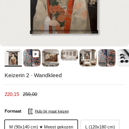
Keizerin 2 · Wandkleed
Verkoopprijs
Reguliere prijs
220,15
259,00
Formaat
Hulp bij maat kiezen
M (90x140 cm) ★ Meest gekozen
L (120x180 cm)