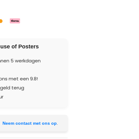
Γ
use of Posters
innen 5 werkdagen
ons met een 9.8!
 geld terug
ur
?
Neem contact met ons op
.