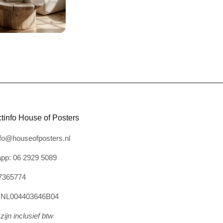
tinfo House of Posters
nfo@houseofposters.nl
pp: 06 2929 5089
7365774
: NL004403646B04
zijn inclusief btw