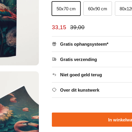
50x70 cm
60x90 cm
80x12
Verkoopprijs
Reguliere prijs
33,15
39,00
Gratis ophangsysteem*
Gratis verzending
Niet goed geld terug
Over dit kunstwerk
In winkelw