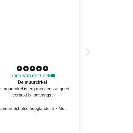
Linda Van der Leek
Desirée 
De muurcirkel
 muurcirkel is erg mooi en zat goed
Prachtig wandkleed
verpakt bij ontvangst
oplossing na kla
serv
Bloemen Schotse hooglander 2 · Muurcirkel
Ijsvogel 5 
7
/
8
2
0
2
0
/
6
0
/
6
2