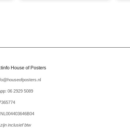
tinfo House of Posters
nfo@houseofposters.nl
pp: 06 2929 5089
7365774
: NL004403646B04
zijn inclusief btw