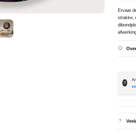
Ervaar d
strakke,
dibondpl
afwerkin
Over
An
?
c
Veel