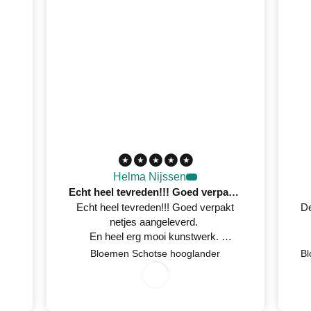
Helma Nijssen
Echt heel tevreden!!! Goed verpakt netjes aangeleverd
Echt heel tevreden!!! Goed verpakt
De
netjes aangeleverd.
En heel erg mooi kunstwerk.
Netjes op tijd een mail gestuurd
Bloemen Schotse hooglander
7
/
0
2
0
2
wanneer het geleverd werd.
0
/
6
3