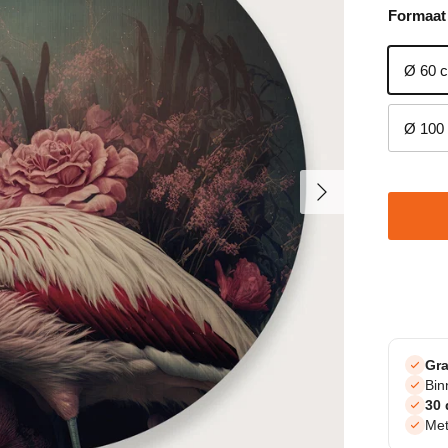
Formaat
Ø 60 
Ø 100
Volgende
Gra
Bi
30 
Met