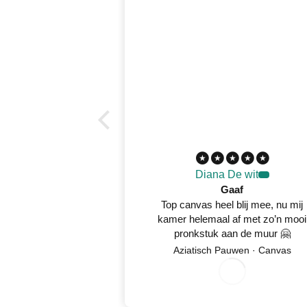
Diana De wit
Gaaf
Top canvas heel blij mee, nu mij
kamer helemaal af met zo’n mooi
pronkstuk aan de muur 🤗
Aziatisch Pauwen · Canvas
8
/
5
2
0
2
0
/
6
0