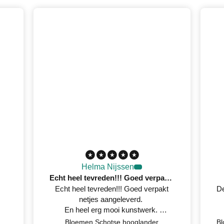
Helma Nijssen
Echt heel tevreden!!! Goed verpakt netjes aangeleverd
Echt heel tevreden!!! Goed verpakt
De
netjes aangeleverd.
En heel erg mooi kunstwerk.
Netjes op tijd een mail gestuurd
Bloemen Schotse hooglander