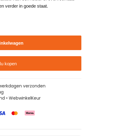
en verder in goede staat.
inkelwagen
u kopen
5 werkdagen verzonden
ug
nd • WebwinkelKeur