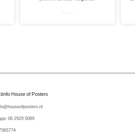
wanneer het geleverd werd.
07/30/2026
tinfo House of Posters
nfo@houseofposters.nl
pp: 06 2929 5089
7365774