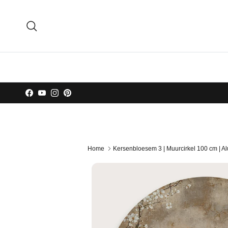
Ga naar inhoud
Zoeken
Facebook
YouTube
Instagram
Pinterest
Home
Kersenbloesem 3 | Muurcirkel 100 cm | 
Ga direct naar productinformatie