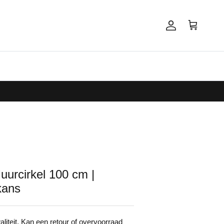
Account
Winkelwagen
uurcirkel 100 cm |
kans
iteit. Kan een retour of overvoorraad