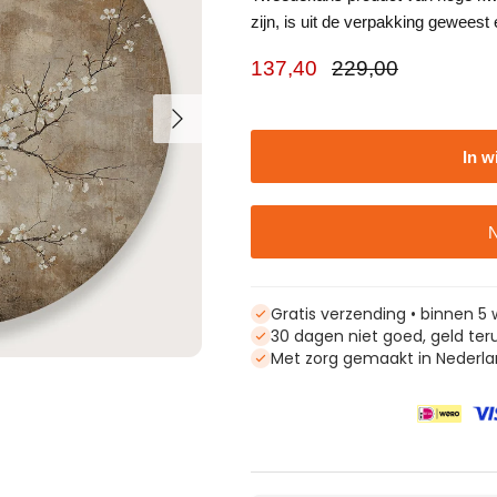
zijn, is uit de verpakking geweest 
Verkoopprijs
Reguliere prijs
137,40
229,00
Volgende
In w
N
Gratis verzending • binnen 
30 dagen niet goed, geld ter
Met zorg gemaakt in Nederla