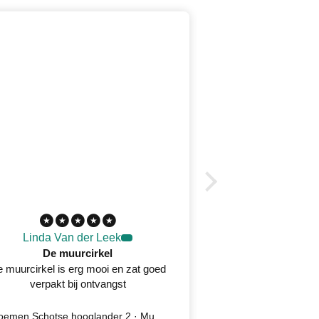
Linda Van der Leek
Desirée 
De muurcirkel
 muurcirkel is erg mooi en zat goed
Prachtig wandkleed
verpakt bij ontvangst
oplossing na kla
serv
Bloemen Schotse hooglander 2 · Muurcirkel
Ijsvogel 5 