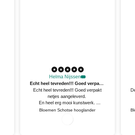
Helma Nijssen
Echt heel tevreden!!! Goed verpakt netjes aangeleverd
Echt heel tevreden!!! Goed verpakt
De
netjes aangeleverd.
En heel erg mooi kunstwerk.
Netjes op tijd een mail gestuurd
7
/
0
2
0
2
Bloemen Schotse hooglander
0
/
6
wanneer het geleverd werd.
3