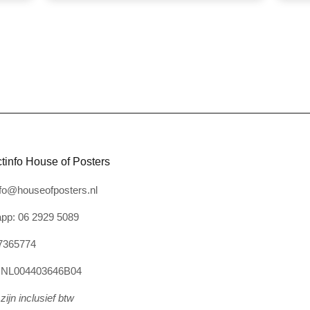
tinfo House of Posters
nfo@houseofposters.nl
pp: 06 2929 5089
7365774
: NL004403646B04
zijn inclusief btw