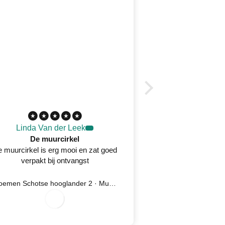
Linda Van der Leek
Desirée 
De muurcirkel
 muurcirkel is erg mooi en zat goed
Prachtig wandkleed
verpakt bij ontvangst
oplossing na kla
serv
7
/
8
2
0
2
Bloemen Schotse hooglander 2 · Muurcirkel
Ijsvogel 5 
0
/
6
0
/
6
2
2