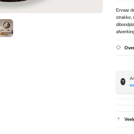
Ervaar d
strakke,
dibondpl
afwerkin
Over
An
?
c
Veel