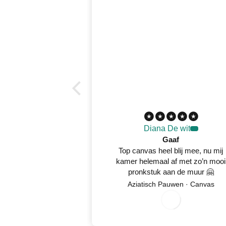
Diana De wit
Gaaf
Top canvas heel blij mee, nu mij
kamer helemaal af met zo’n mooi
pronkstuk aan de muur 🤗
8
/
5
2
0
2
Aziatisch Pauwen · Canvas
0
/
6
0