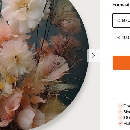
Formaat
Ø 60 
Ø 100
Volgende
Gra
Bi
30 
Met