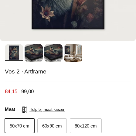
Vos 2 · Artframe
Verkoopprijs
Reguliere prijs
84,15
99,00
Maat
Hulp bij maat kiezen
50x70 cm
60x90 cm
80x120 cm