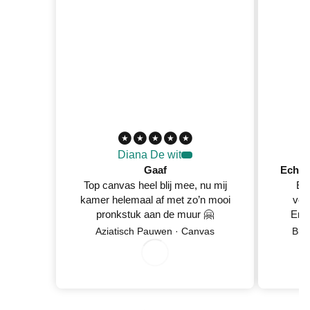
Diana De wit
Gaaf
Top canvas heel blij mee, nu mij
Ec
kamer helemaal af met zo’n mooi
ver
pronkstuk aan de muur 🤗
En 
Netje
8
/
5
2
0
2
Aziatisch Pauwen · Canvas
Blo
wan
0
/
6
0