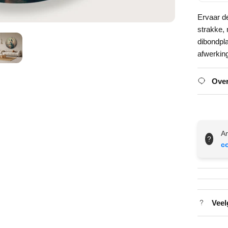
Ervaar d
strakke,
dibondpl
afwerkin
Over
An
?
c
Veel