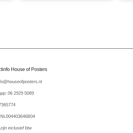
tinfo House of Posters
nfo@houseofposters.nl
pp: 06 2929 5089
7365774
: NL004403646B04
zijn inclusief btw