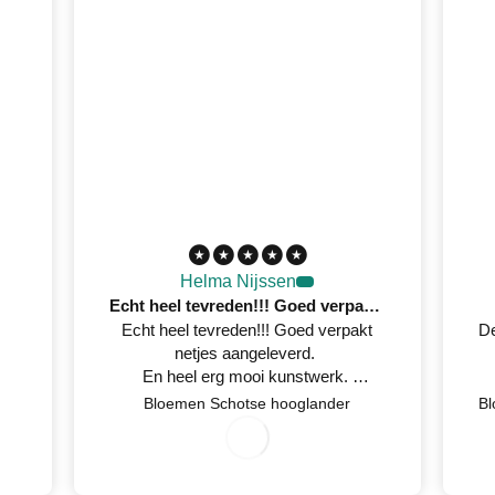
Helma Nijssen
Echt heel tevreden!!! Goed verpakt netjes aangeleverd
Echt heel tevreden!!! Goed verpakt
De
netjes aangeleverd.
En heel erg mooi kunstwerk.
Netjes op tijd een mail gestuurd
7
/
0
2
0
2
Bloemen Schotse hooglander
wanneer het geleverd werd.
0
/
6
3