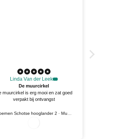
Linda Van der Leek
Desirée 
De muurcirkel
 muurcirkel is erg mooi en zat goed
Prachtig wandkleed
verpakt bij ontvangst
oplossing na kla
serv
7
/
8
2
0
2
7
/
7
2
0
2
Bloemen Schotse hooglander 2 · Muurcirkel
Ijsvogel 5 
0
/
6
0
/
6
2
2