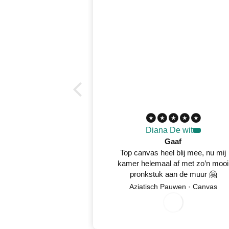
Diana De wit
Gaaf
Top canvas heel blij mee, nu mij
kamer helemaal af met zo’n mooi
pronkstuk aan de muur 🤗
8
/
5
2
0
2
Aziatisch Pauwen · Canvas
0
/
6
0