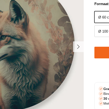
Formaat
Ø 60 
Ø 100
Volgende
Gra
Bi
30 
Met