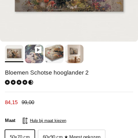
Bloemen Schotse hooglander 2
Verkoopprijs
Reguliere prijs
84,15
99,00
Maat
Hulp bij maat kiezen
50x70 cm
60x90 cm ★ Meest gekozen