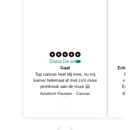
Diana De wit
Gaaf
Top canvas heel blij mee, nu mij
Ec
kamer helemaal af met zo’n mooi
ver
pronkstuk aan de muur 🤗
En 
Netje
Aziatisch Pauwen · Canvas
Blo
8
/
5
2
0
2
wan
0
/
6
0