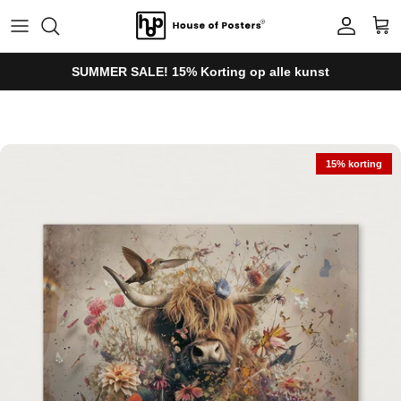
Ga naar inhoud
Account
Win
SUMMER SALE! 15% Korting op alle kunst
Ga direct naar productinformatie
15% korting