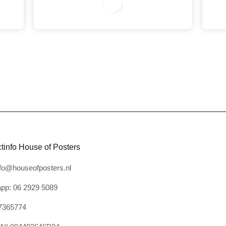
3
tinfo House of Posters
nfo@houseofposters.nl
pp: 06 2929 5089
7365774