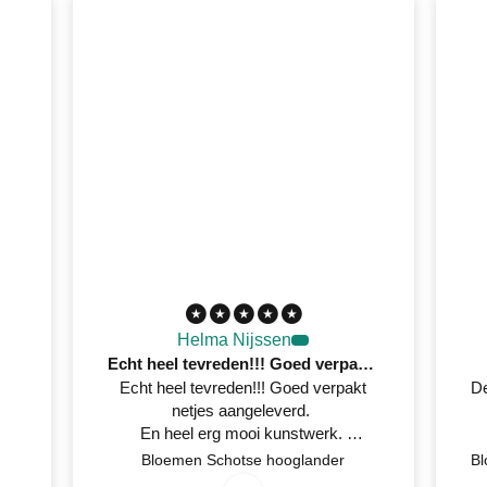
Helma Nijssen
Echt heel tevreden!!! Goed verpakt netjes aangeleverd
Echt heel tevreden!!! Goed verpakt
De
netjes aangeleverd.
En heel erg mooi kunstwerk.
Netjes op tijd een mail gestuurd
7
/
0
2
0
2
Bloemen Schotse hooglander
0
/
6
wanneer het geleverd werd.