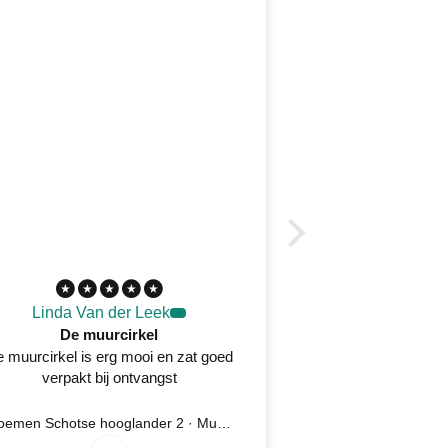
Linda Van der Leek
Desirée 
De muurcirkel
 muurcirkel is erg mooi en zat goed
Prachtig wandkleed
verpakt bij ontvangst
oplossing na kla
serv
7
/
8
2
0
2
Bloemen Schotse hooglander 2 · Muurcirkel
Ijsvogel 5 
0
/
6
0
/
6