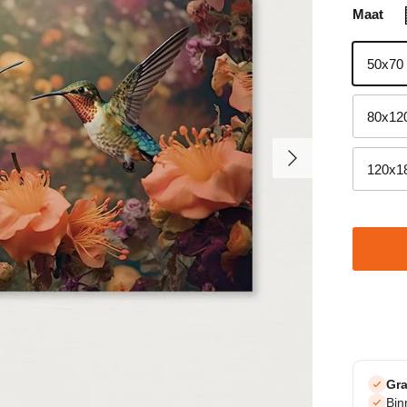
Maat
50x70
80x12
Volgende
120x1
Gra
Bi