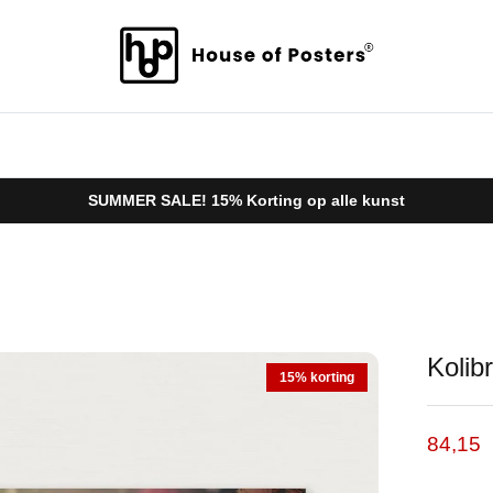
SUMMER SALE! 15% Korting op alle kunst
Kolibr
15% korting
Verkoo
84,15