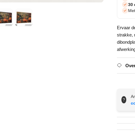
30 
Met
Ervaar d
strakke,
dibondpl
afwerkin
Over
An
?
c