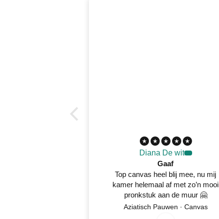
Diana De wit
Gaaf
Top canvas heel blij mee, nu mij
kamer helemaal af met zo’n mooi
pronkstuk aan de muur 🤗
8
/
5
2
0
2
Aziatisch Pauwen · Canvas
0
/
6