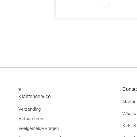
0
Contac
Klantenservice
Mail: i
Verzending
Whatsa
Retourneren
KvK: 8
Veelgestelde vragen