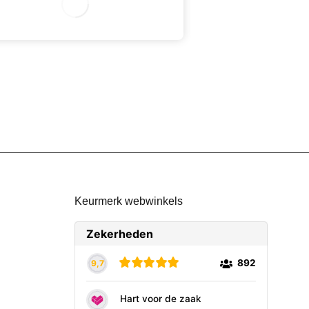
2
2
Keurmerk webwinkels