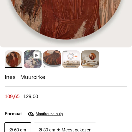
Ines · Muurcirkel
Verkoopprijs
Reguliere prijs
109,65
129,00
Formaat
Maatkeuze hulp
Ø 60 cm
Ø 80 cm ★ Meest gekozen