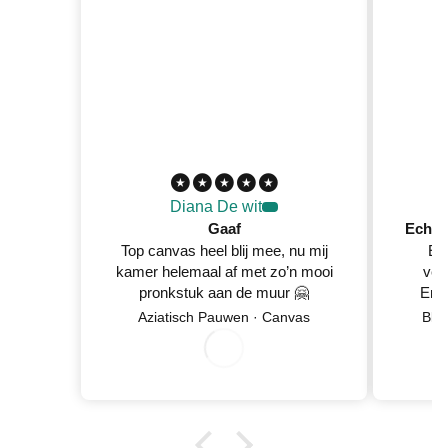
Diana De wit
Gaaf
Top canvas heel blij mee, nu mij
Ec
kamer helemaal af met zo’n mooi
ver
pronkstuk aan de muur 🤗
En 
Netje
Aziatisch Pauwen · Canvas
Blo
wan
8/05/2026
0