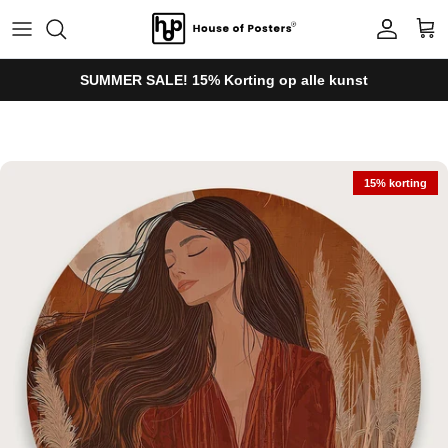
Ga naar inhoud
Account
Win
SUMMER SALE! 15% Korting op alle kunst
Ga direct naar productinformatie
15% korting