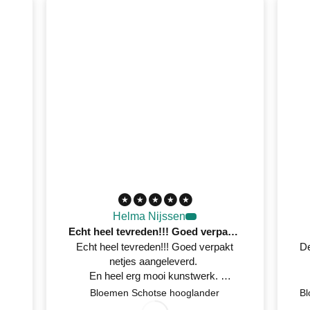
Helma Nijssen
Echt heel tevreden!!! Goed verpakt netjes aangeleverd
Echt heel tevreden!!! Goed verpakt
De
netjes aangeleverd.
En heel erg mooi kunstwerk.
Netjes op tijd een mail gestuurd
Bloemen Schotse hooglander
wanneer het geleverd werd.