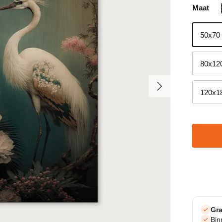
Maat
50x70
80x12
Volgende
120x1
Gra
Bi