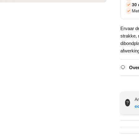
30 
Met
Ervaar d
strakke,
dibondpl
afwerkin
Over
An
?
c