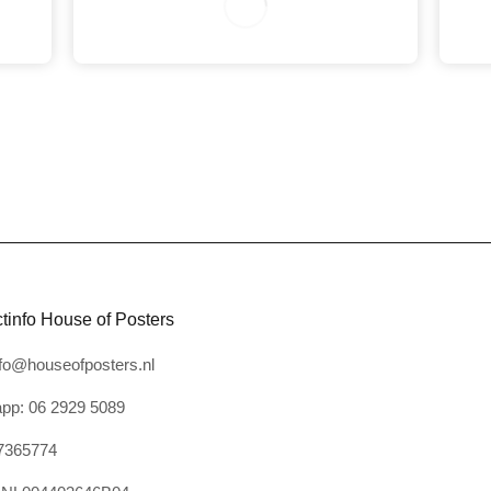
7/
2
0
2
0
0/
6
3
tinfo House of Posters
nfo@houseofposters.nl
pp: 06 2929 5089
7365774