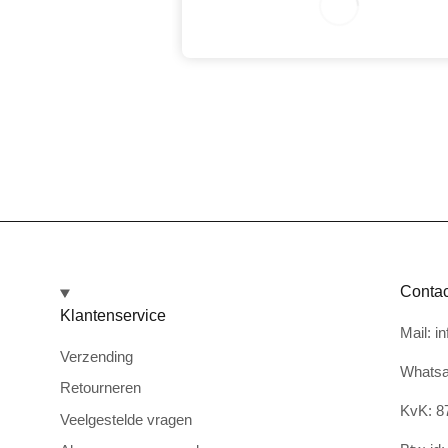
8/
2
0
2
0
5/
6
0
Contac
Klantenservice
Mail: i
Verzending
Whatsa
Retourneren
KvK: 8
Veelgestelde vragen