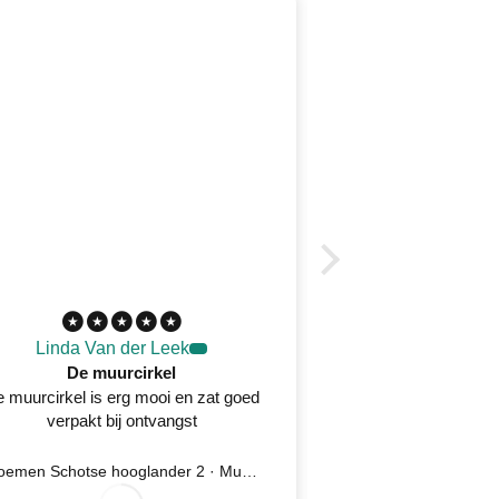
Linda Van der Leek
Desirée 
De muurcirkel
 muurcirkel is erg mooi en zat goed
Prachtig wandkleed
verpakt bij ontvangst
oplossing na kla
serv
Bloemen Schotse hooglander 2 · Muurcirkel
Ijsvogel 5 