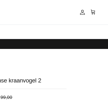
Account
Winkelwagen
se kraanvogel 2
pprijs
Reguliere prijs
99,00