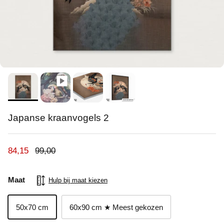
Japanse kraanvogels 2
Verkoopprijs
Reguliere prijs
84,15
99,00
Maat
Hulp bij maat kiezen
50x70 cm
60x90 cm ★ Meest gekozen