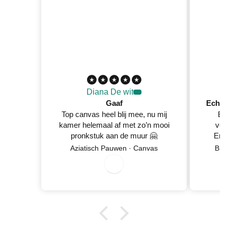
Diana De wit
Gaaf
Top canvas heel blij mee, nu mij
Ec
kamer helemaal af met zo’n mooi
ver
pronkstuk aan de muur 🤗
En 
Netje
Aziatisch Pauwen · Canvas
Blo
0
8
/
0
/
2
0
2
6
wan
5