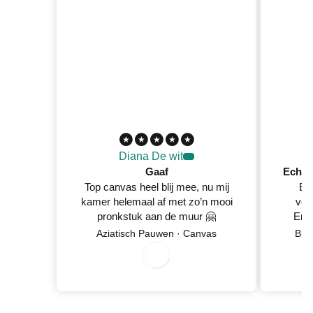
Diana De wit
Gaaf
Top canvas heel blij mee, nu mij
Ec
kamer helemaal af met zo’n mooi
ver
pronkstuk aan de muur 🤗
En 
Netje
Aziatisch Pauwen · Canvas
Blo
wan
0
8
/
0
/
2
0
2
6
5