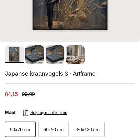
Japanse kraanvogels 3 · Artframe
Verkoopprijs
Reguliere prijs
84,15
99,00
Maat
Hulp bij maat kiezen
50x70 cm
60x90 cm
80x120 cm