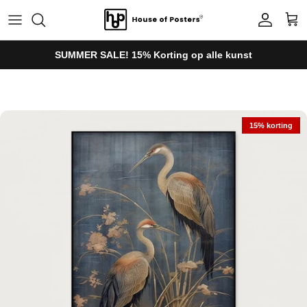
Ga naar inhoud
Account
Win
SUMMER SALE! 15% Korting op alle kunst
Ga direct naar productinformatie
15% korting