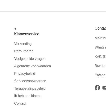
Contac
Klantenservice
Mail: i
Verzending
Whatsa
Retourneren
KvK: 8
Veelgestelde vragen
Btw-id
Algemene voorwaarden
Privacybeleid
Prijzen 
Servicevoorwaarden
Terugbetalingsbeleid
Face
Ik heb een klacht
Contact