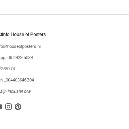
tinfo House of Posters
nfo@houseofposters.nl
pp: 06 2929 5089
7365774
: NL004403646B04
zijn inclusief btw
book
YouTube
Instagram
Pinterest