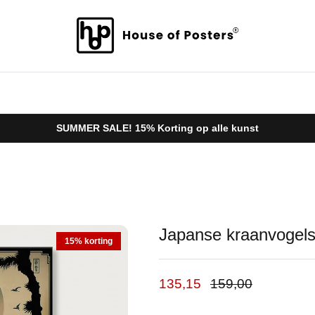
SUMMER SALE! 15% Korting op alle kunst
Japanse kraanvogels 
15% korting
Verkoopprijs
Reguliere prijs
135,15
159,00