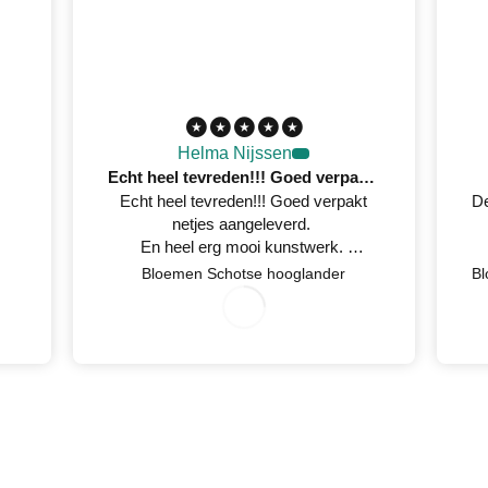
Helma Nijssen
Echt heel tevreden!!! Goed verpakt netjes aangeleverd
Echt heel tevreden!!! Goed verpakt
De
netjes aangeleverd.
En heel erg mooi kunstwerk.
Netjes op tijd een mail gestuurd
Bloemen Schotse hooglander
wanneer het geleverd werd.
0
7/30/2026