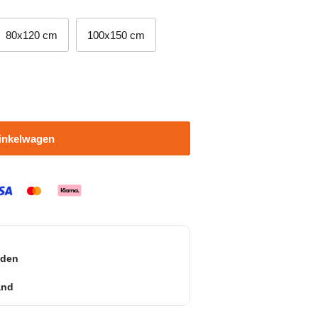
80x120 cm
100x150 cm
inkelwagen
nden
and