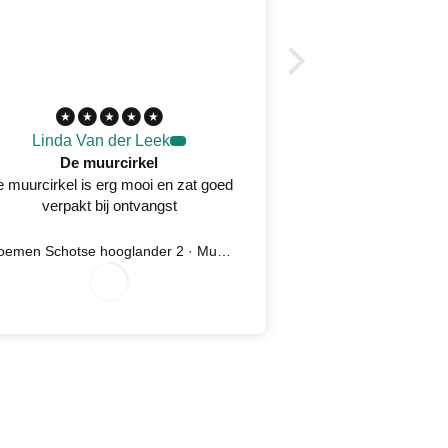
Linda Van der Leek
Desirée 
De muurcirkel
 muurcirkel is erg mooi en zat goed
Prachtig wandkleed
verpakt bij ontvangst
oplossing na kla
serv
Bloemen Schotse hooglander 2 · Muurcirkel
Ijsvogel 5 
0
7/28/2026
0
7/27/2026