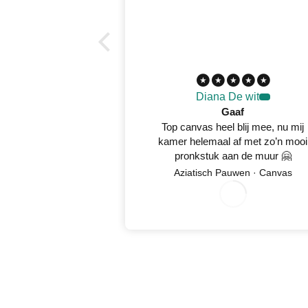
Diana De wit
Gaaf
Top canvas heel blij mee, nu mij
kamer helemaal af met zo’n mooi
pronkstuk aan de muur 🤗
Aziatisch Pauwen · Canvas
0
8/05/2026