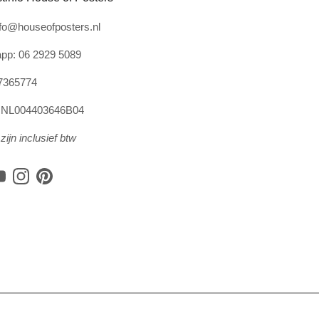
nfo@houseofposters.nl
pp: 06 2929 5089
7365774
: NL004403646B04
zijn inclusief btw
book
YouTube
Instagram
Pinterest