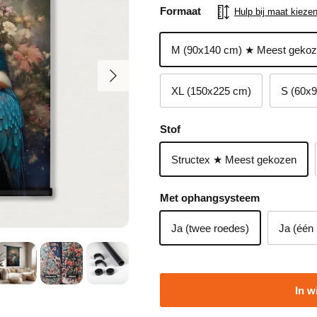
Formaat
Hulp bij maat kieze
M (90x140 cm) ★ Meest geko
Volgende
XL (150x225 cm)
S (60x
Stof
Structex ★ Meest gekozen
Met ophangsysteem
Ja (twee roedes)
Ja (één
In w