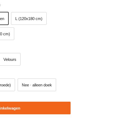
n
zen
L (120x180 cm)
90 cm)
Velours
 roede)
Nee · alleen doek
inkelwagen