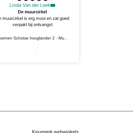
Linda Van der Leek
Desirée 
De muurcirkel
 muurcirkel is erg mooi en zat goed
Prachtig wandkleed
verpakt bij ontvangst
oplossing na kla
serv
7
/
8
2
0
2
Bloemen Schotse hooglander 2 · Muurcirkel
Ijsvogel 5 
0
/
6
0
/
6
2
2
Keurmerk webwinkels