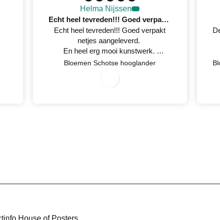
Helma Nijssen
Echt heel tevreden!!! Goed verpakt netjes aangeleverd
Echt heel tevreden!!! Goed verpakt
De
netjes aangeleverd.
En heel erg mooi kunstwerk.
Netjes op tijd een mail gestuurd
7
/
0
2
0
2
Bloemen Schotse hooglander
0
/
6
wanneer het geleverd werd.
3
tinfo House of Posters