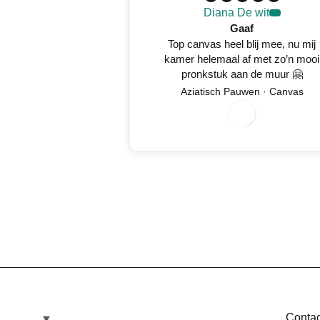
Diana De wit
Gaaf
Top canvas heel blij mee, nu mij
kamer helemaal af met zo’n mooi
pronkstuk aan de muur 🤗
8
/
5
2
0
2
Aziatisch Pauwen · Canvas
0
/
6
0
Contac