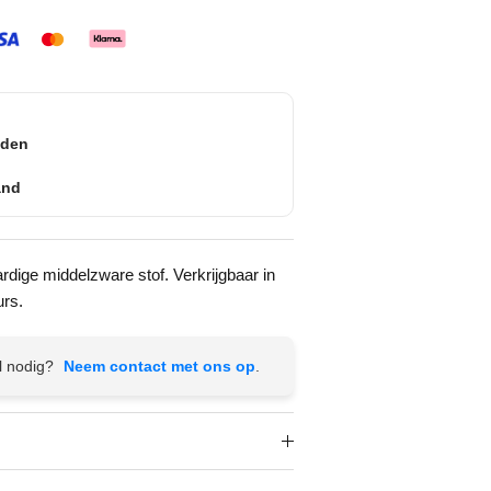
nden
and
ige middelzware stof. Verkrijgbaar in
urs.
l nodig?
Neem contact met ons op
.