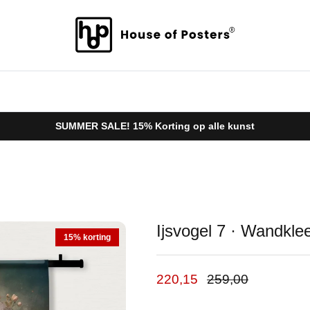
SUMMER SALE! 15% Korting op alle kunst
Ijsvogel 7 · Wandkle
15% korting
Verkoopprijs
Reguliere prijs
220,15
259,00