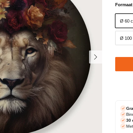
Formaat
Ø 60 
Ø 100
Volgende
Gra
Bi
30 
Met