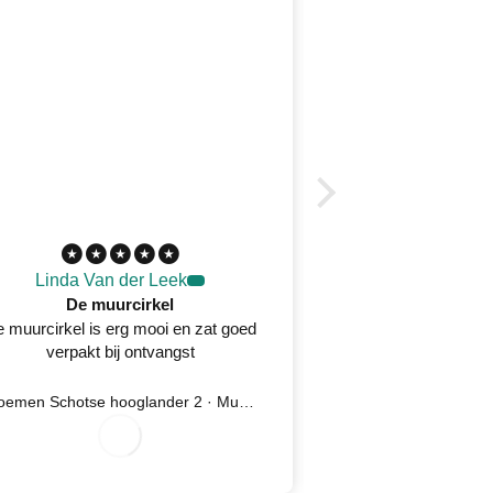
Linda Van der Leek
Desirée 
De muurcirkel
 muurcirkel is erg mooi en zat goed
Prachtig wandkleed
verpakt bij ontvangst
oplossing na kla
serv
Bloemen Schotse hooglander 2 · Muurcirkel
Ijsvogel 5 
7/
2
0
2
7
0
8/
6
7
2
2