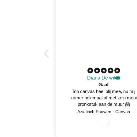
Diana De wit
Gaaf
Top canvas heel blij mee, nu mij
kamer helemaal af met zo’n mooi
pronkstuk aan de muur 🤗
Aziatisch Pauwen · Canvas
8/
2
0
2
0
5/
6
0