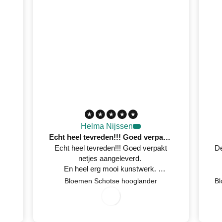
Helma Nijssen
Echt heel tevreden!!! Goed verpakt netjes aangeleverd
Echt heel tevreden!!! Goed verpakt
De
netjes aangeleverd.
En heel erg mooi kunstwerk.
Netjes op tijd een mail gestuurd
Bloemen Schotse hooglander
7/
2
0
2
0
0/
6
wanneer het geleverd werd.
3