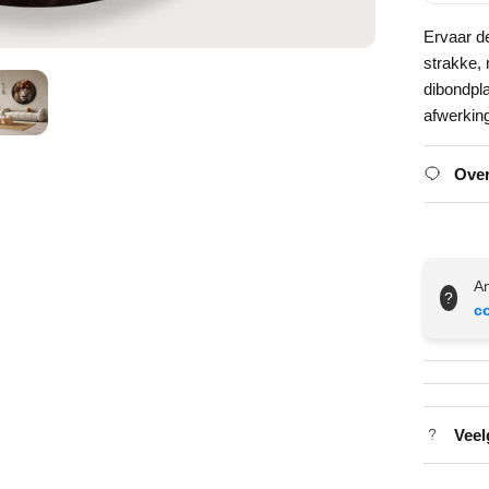
Ervaar d
strakke,
dibondpl
afwerkin
Over
An
?
c
Veel