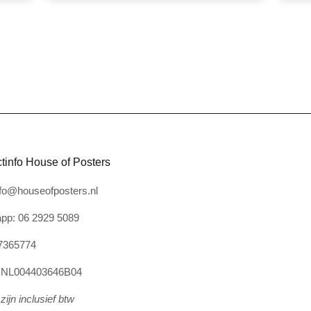
tinfo House of Posters
nfo@houseofposters.nl
pp: 06 2929 5089
7365774
: NL004403646B04
zijn inclusief btw