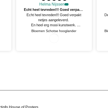
Helma Nijssen
Echt heel tevreden!!! Goed verpakt netjes aangeleverd
Echt heel tevreden!!! Goed verpakt
De
netjes aangeleverd.
En heel erg mooi kunstwerk.
Netjes op tijd een mail gestuurd
Bloemen Schotse hooglander
wanneer het geleverd werd.
07/30/2026
tinfo House of Posters