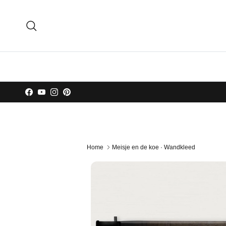
Ga naar inhoud
Zoeken
Facebook
YouTube
Instagram
Pinterest
Home
Meisje en de koe · Wandkleed
Ga direct naar productinformatie