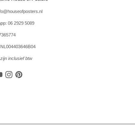
nfo@houseofposters.nl
pp: 06 2929 5089
7365774
: NL004403646B04
zijn inclusief btw
book
YouTube
Instagram
Pinterest