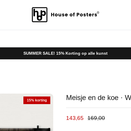
SUMMER SALE! 15% Korting op alle kunst
Meisje en de koe · 
15% korting
Verkoopprijs
Reguliere prijs
143,65
169,00