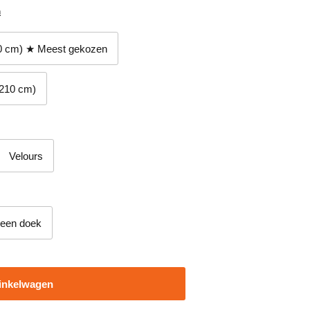
n
0 cm) ★ Meest gekozen
210 cm)
Velours
leen doek
inkelwagen