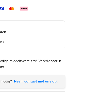
nden
and
ige middelzware stof. Verkrijgbaar in
urs.
l nodig?
Neem contact met ons op
.