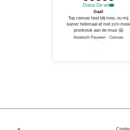
Diana De wit
Gaaf
Top canvas heel blij mee, nu mij
kamer helemaal af met zo’n mooi
pronkstuk aan de muur 🤗
Aziatisch Pauwen · Canvas
08/05/2026
Contac