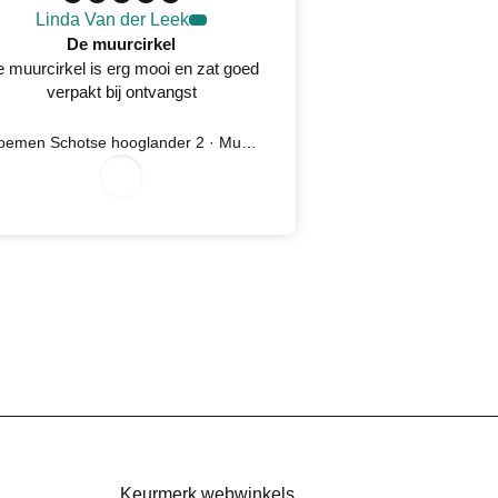
Linda Van der Leek
Desirée 
De muurcirkel
 muurcirkel is erg mooi en zat goed
Prachtig wandkleed
verpakt bij ontvangst
oplossing na kla
serv
Bloemen Schotse hooglander 2 · Muurcirkel
Ijsvogel 5 
07/28/2026
07/27/2026
Keurmerk webwinkels