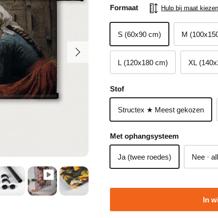
Formaat
Hulp bij maat kieze
S (60x90 cm)
M (100x15
Volgende
L (120x180 cm)
XL (140x
Stof
Structex ★ Meest gekozen
Met ophangsysteem
Ja (twee roedes)
Nee · al
In w