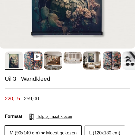
Uil 3 · Wandkleed
Verkoopprijs
Reguliere prijs
220,15
259,00
Formaat
Hulp bij maat kiezen
M (90x140 cm) ★ Meest gekozen
L (120x180 cm)