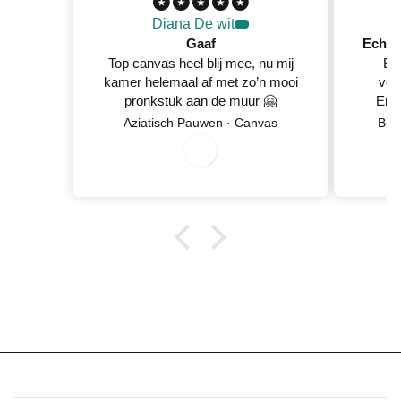
Diana De wit
Gaaf
Top canvas heel blij mee, nu mij
Ec
kamer helemaal af met zo’n mooi
ver
pronkstuk aan de muur 🤗
En 
Netje
Aziatisch Pauwen · Canvas
Blo
0
8
/0
/2
0
2
6
wan
5