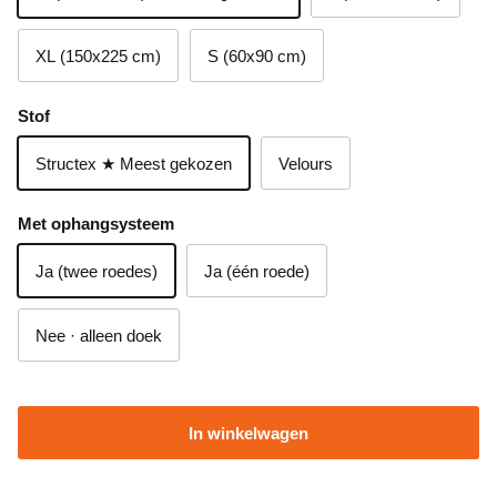
XL (150x225 cm)
S (60x90 cm)
Stof
Structex ★ Meest gekozen
Velours
Met ophangsysteem
Ja (twee roedes)
Ja (één roede)
Nee · alleen doek
In winkelwagen