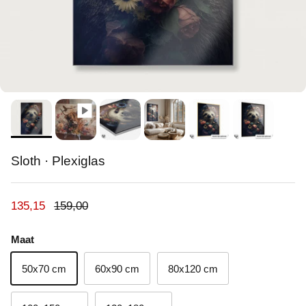
Sloth · Plexiglas
Verkoopprijs
Reguliere prijs
135,15
159,00
Maat
50x70 cm
60x90 cm
80x120 cm