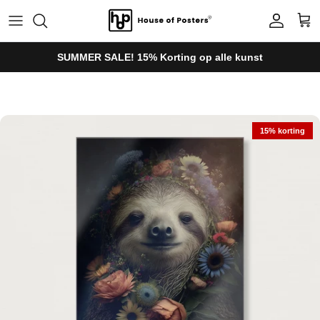
Ga naar inhoud
Account
Win
SUMMER SALE! 15% Korting op alle kunst
Ga direct naar productinformatie
15% korting