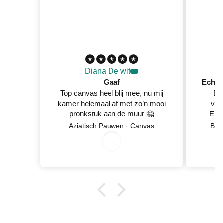
Diana De wit
Gaaf
Top canvas heel blij mee, nu mij
Ec
kamer helemaal af met zo’n mooi
ver
pronkstuk aan de muur 🤗
En 
Netje
Aziatisch Pauwen · Canvas
Blo
wan
8/
0
2
0
5/
2
6
0