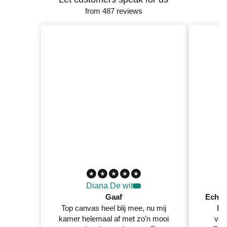
from 487 reviews
Diana De wit
Gaaf
Top canvas heel blij mee, nu mij
Ec
kamer helemaal af met zo’n mooi
ver