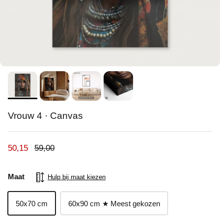
Vrouw 4 · Canvas
Verkoopprijs
Reguliere prijs
50,15
59,00
Maat
Hulp bij maat kiezen
50x70 cm
60x90 cm ★ Meest gekozen