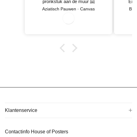
pronkstuk aan de muur 🤗
En 
Netje
Aziatisch Pauwen · Canvas
Blo
0
8
/0
/2
0
2
6
wan
5
Klantenservice
Contactinfo House of Posters