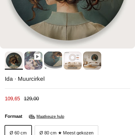
Ida · Muurcirkel
Verkoopprijs
Reguliere prijs
109,65
129,00
Formaat
Maatkeuze hulp
Ø 60 cm
Ø 80 cm ★ Meest gekozen