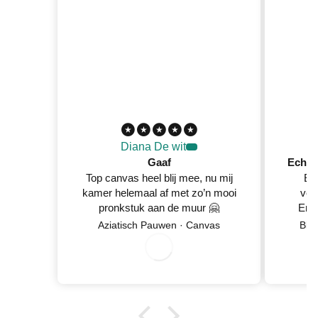
Diana De wit
Gaaf
Top canvas heel blij mee, nu mij
Ec
kamer helemaal af met zo’n mooi
ver
pronkstuk aan de muur 🤗
En 
Netje
Aziatisch Pauwen · Canvas
Blo
0
8
/
0
/
2
0
2
6
wan
5