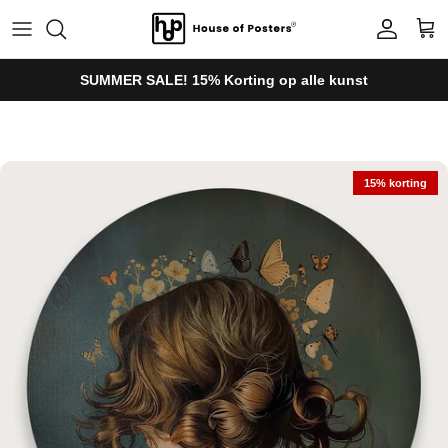
Ga naar inhoud
Account
Win
SUMMER SALE! 15% Korting op alle kunst
Ga direct naar productinformatie
15% korting