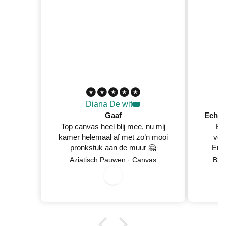
Diana De wit
Gaaf
Top canvas heel blij mee, nu mij
Ec
kamer helemaal af met zo’n mooi
ver
pronkstuk aan de muur 🤗
En 
Netje
Aziatisch Pauwen · Canvas
Blo
wan
0
8
/
0
/
2
0
2
6
5