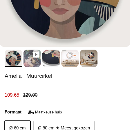
Amelia · Muurcirkel
Verkoopprijs
Reguliere prijs
109,65
129,00
Formaat
Maatkeuze hulp
Ø 60 cm
Ø 80 cm ★ Meest gekozen