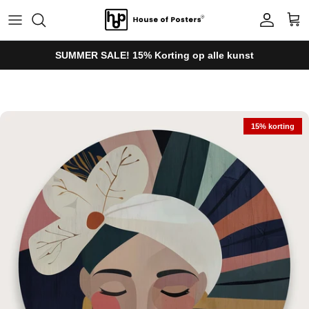
Ga naar inhoud
Account
Win
SUMMER SALE! 15% Korting op alle kunst
Ga direct naar productinformatie
15% korting