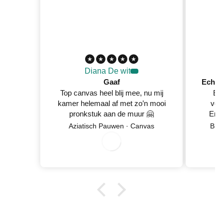
Diana De wit
Gaaf
Top canvas heel blij mee, nu mij
Ec
kamer helemaal af met zo’n mooi
ver
pronkstuk aan de muur 🤗
En 
Netje
Aziatisch Pauwen · Canvas
Blo
0
8
/0
/2
0
2
6
wan
5