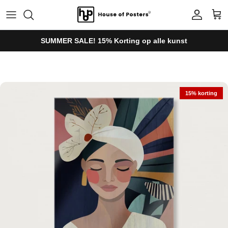
Ga naar inhoud
Account
Win
SUMMER SALE! 15% Korting op alle kunst
Ga direct naar productinformatie
15% korting