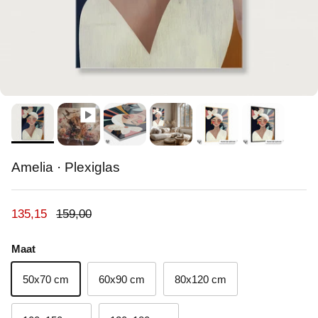
Amelia · Plexiglas
Verkoopprijs
Reguliere prijs
135,15
159,00
Maat
50x70 cm
60x90 cm
80x120 cm