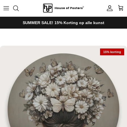
Ga naar inhoud
Account
Win
SUMMER SALE! 15% Korting op alle kunst
Ga direct naar productinformatie
15% korting