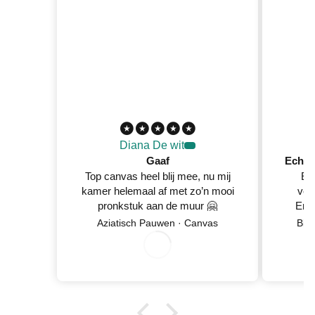
Diana De wit
Gaaf
Top canvas heel blij mee, nu mij
Ec
kamer helemaal af met zo’n mooi
ver
pronkstuk aan de muur 🤗
En 
Netje
8
/
5
2
0
2
Aziatisch Pauwen · Canvas
Blo
wan
0
/
6
0