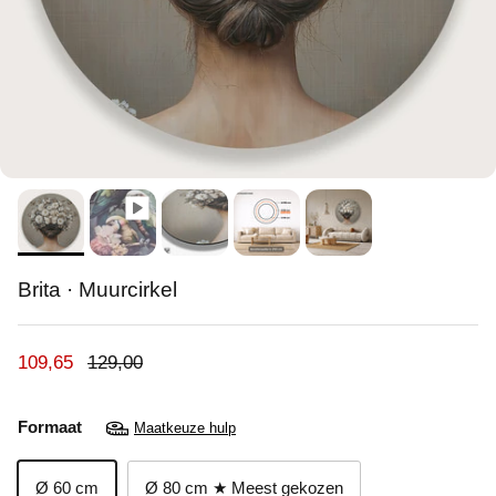
Brita · Muurcirkel
Verkoopprijs
Reguliere prijs
109,65
129,00
Formaat
Maatkeuze hulp
Ø 60 cm
Ø 80 cm ★ Meest gekozen