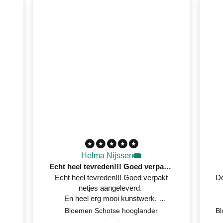
Helma Nijssen
Echt heel tevreden!!! Goed verpakt netjes aangeleverd
Echt heel tevreden!!! Goed verpakt
De
netjes aangeleverd.
En heel erg mooi kunstwerk.
Netjes op tijd een mail gestuurd
7
/
0
2
0
2
Bloemen Schotse hooglander
0
/
6
wanneer het geleverd werd.