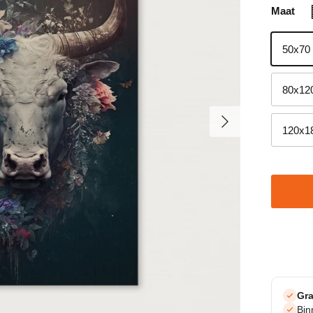
Maat
50x70
80x12
Volgende
120x1
Gra
Bi