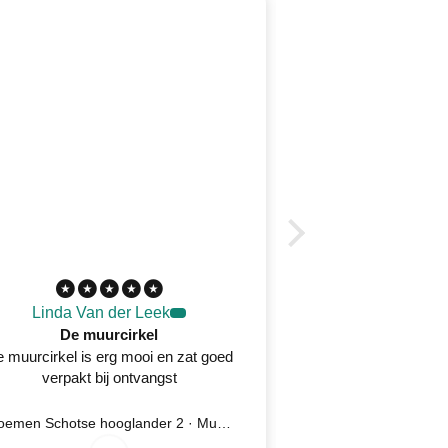
Linda Van der Leek
Desirée 
De muurcirkel
 muurcirkel is erg mooi en zat goed
Prachtig wandkleed
verpakt bij ontvangst
oplossing na kla
serv
7
/
8
2
0
2
Bloemen Schotse hooglander 2 · Muurcirkel
Ijsvogel 5 
0
/
6
0
/
6