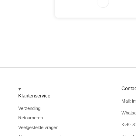
0
Contac
Klantenservice
Mail: i
Verzending
Whatsa
Retourneren
KvK: 8
Veelgestelde vragen