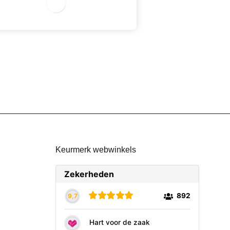
2
2
Keurmerk webwinkels