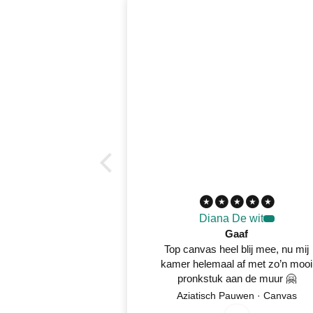
Diana De wit
Gaaf
Top canvas heel blij mee, nu mij
kamer helemaal af met zo’n mooi
pronkstuk aan de muur 🤗
8
/
5
2
0
2
Aziatisch Pauwen · Canvas
0
/
6