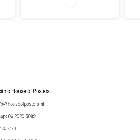
3
tinfo House of Posters
nfo@houseofposters.nl
pp: 06 2929 5089
7365774