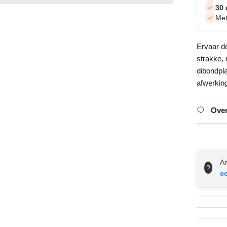
30 
Met
Ervaar d
strakke,
dibondpl
afwerkin
Over
An
?
c