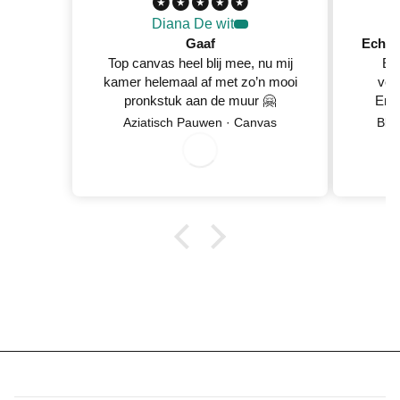
Diana De wit
Gaaf
Top canvas heel blij mee, nu mij
Ec
kamer helemaal af met zo’n mooi
ver
pronkstuk aan de muur 🤗
En 
Netje
Aziatisch Pauwen · Canvas
Blo
wan
0
8
/
0
/
2
0
2
6
5