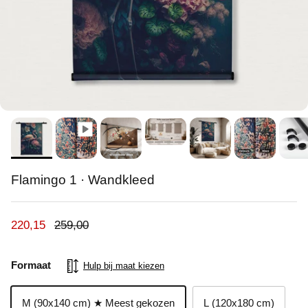
Flamingo 1 · Wandkleed
Verkoopprijs
Reguliere prijs
220,15
259,00
Formaat
Hulp bij maat kiezen
M (90x140 cm) ★ Meest gekozen
L (120x180 cm)