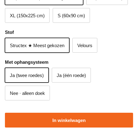
XL (150x225 cm)
S (60x90 cm)
Stof
Structex ★ Meest gekozen
Velours
Met ophangsysteem
Ja (twee roedes)
Ja (één roede)
Nee · alleen doek
In winkelwagen