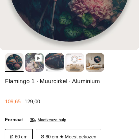
Flamingo 1 · Muurcirkel · Aluminium
Verkoopprijs
Reguliere prijs
109,65
129,00
Formaat
Maatkeuze hulp
Ø 60 cm
Ø 80 cm ★ Meest gekozen