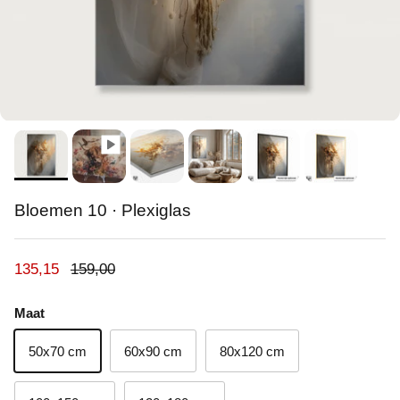
Bloemen 10 · Plexiglas
Verkoopprijs
Reguliere prijs
135,15
159,00
Maat
50x70 cm
60x90 cm
80x120 cm