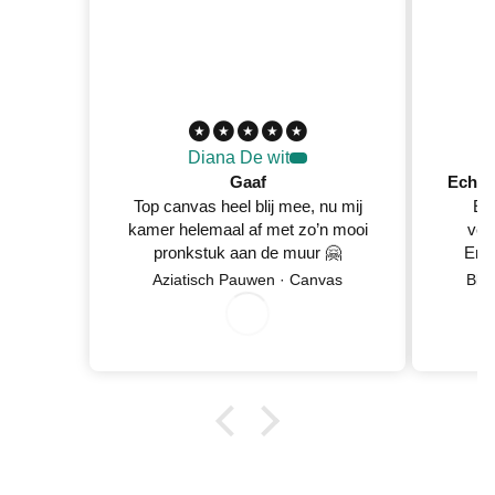
Diana De wit
Gaaf
Top canvas heel blij mee, nu mij
Ec
kamer helemaal af met zo’n mooi
ver
pronkstuk aan de muur 🤗
En 
Netje
Aziatisch Pauwen · Canvas
Blo
8
/
5
2
0
2
wan
0
/
6
0