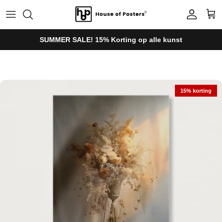
Ga naar inhoud
Account
Win
SUMMER SALE! 15% Korting op alle kunst
Ga direct naar productinformatie
15% korting