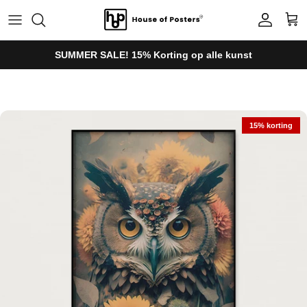
Ga naar inhoud
Account
Win
SUMMER SALE! 15% Korting op alle kunst
Ga direct naar productinformatie
15% korting