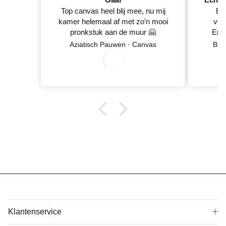
Top canvas heel blij mee, nu mij
Ec
kamer helemaal af met zo’n mooi
ver
pronkstuk aan de muur 🤗
En 
Netje
Aziatisch Pauwen · Canvas
Blo
wan
0
8
/
0
/
2
0
2
6
5
Klantenservice