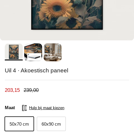
Uil 4 · Akoestisch paneel
Verkoopprijs
Reguliere prijs
203,15
239,00
Maat
Hulp bij maat kiezen
50x70 cm
60x90 cm