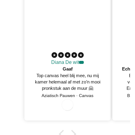
Diana De wit
Gaaf
Top canvas heel blij mee, nu mij
Ec
kamer helemaal af met zo’n mooi
ver
pronkstuk aan de muur 🤗
En 
Netje
Aziatisch Pauwen · Canvas
Blo
0
8
/
0
/
2
0
2
6
wan
5