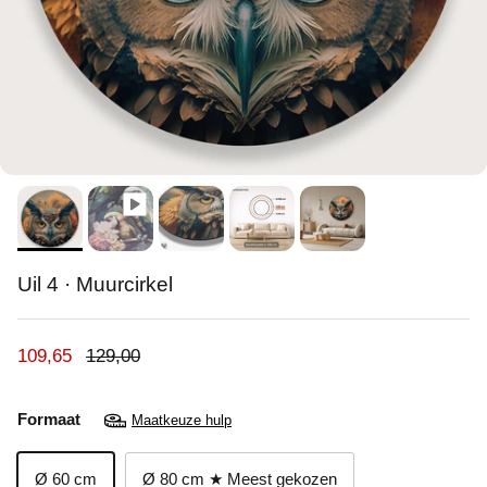
Uil 4 · Muurcirkel
Verkoopprijs
Reguliere prijs
109,65
129,00
Formaat
Maatkeuze hulp
Ø 60 cm
Ø 80 cm ★ Meest gekozen